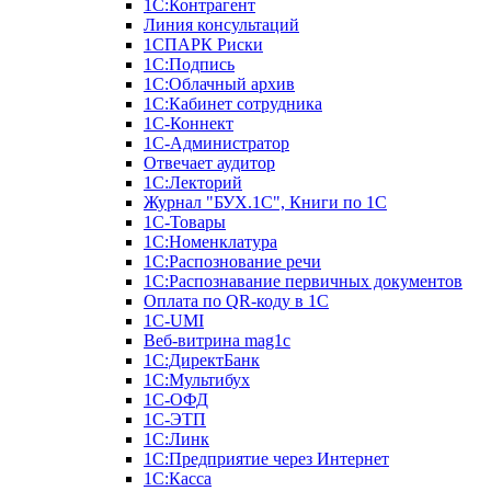
1С:Контрагент
Линия консультаций
1СПАРК Риски
1С:Подпись
1С:Облачный архив
1С:Кабинет сотрудника
1С-Коннект
1С-Администратор
Отвечает аудитор
1С:Лекторий
Журнал "БУХ.1С", Книги по 1С
1С-Товары
1С:Номенклатура
1С:Распознование речи
1С:Распознавание первичных документов
Оплата по QR-коду в 1С
1С-UMI
Веб-витрина mag1c
1С:ДиректБанк
1С:Мультибух
1С-ОФД
1С-ЭТП
1С:Линк
1С:Предприятие через Интернет
1С:Касса