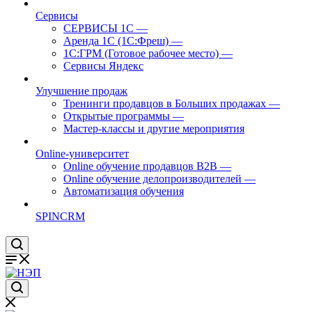
Cервисы
СЕРВИСЫ 1С
—
Аренда 1С (1С:Фреш)
—
1С:ГРМ (Готовое рабочее место)
—
Сервисы Яндекс
Улучшение продаж
Тренинги продавцов в Больших продажах
—
Открытые программы
—
Мастер-классы и другие мероприятия
Online-университет
Online обучение продавцов B2B
—
Online обучение делопроизводителей
—
Автоматизация обучения
SPINCRM