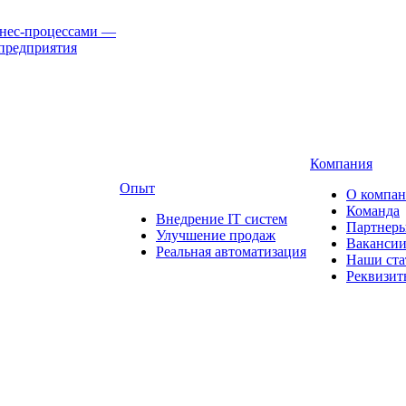
нес-процессами
—
предприятия
Компания
Опыт
О компа
Команда
Внедрение IT систем
Партнер
Улучшение продаж
Ваканси
Реальная автоматизация
Наши ста
Реквизит