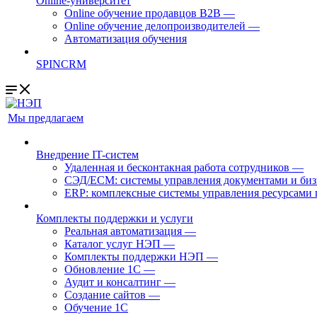
Online-университет
Online обучение продавцов B2B
—
Online обучение делопроизводителей
—
Автоматизация обучения
SPINCRM
Мы предлагаем
Внедрение IT-систем
Удаленная и бесконтакная работа сотрудников
—
СЭД/ECM: системы управления документами и биз
ERP: комплексные системы управления ресурсами 
Комплекты поддержки и услуги
Реальная автоматизация
—
Каталог услуг НЭП
—
Комплекты поддержки НЭП
—
Обновление 1С
—
Аудит и консалтинг
—
Создание сайтов
—
Обучение 1С