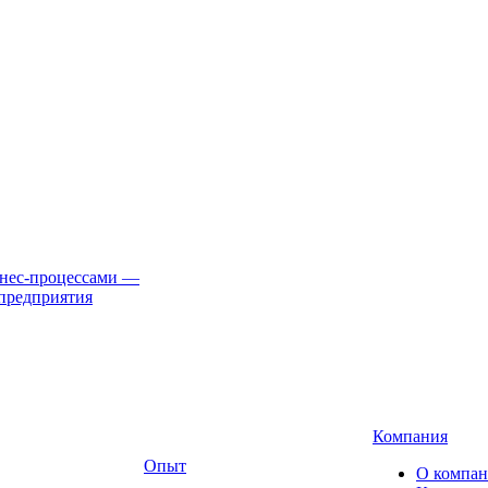
нес-процессами
—
предприятия
Компания
Опыт
О компа