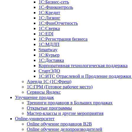
1С:Бизнес-сеть
1С-Финконтроль
1С:Кредит
1С:Лизинг
1С:ФинОтчетность
1С:Сверка
1С:EDI
1С:Регистрация бизнеса
1С:МДЛП
Smartway
1С:Курьер
1С:Доставка
Корпоративная технологическая поддержка
СтартЭДО
1С:ИТС Отраслевой и Продление поддержк
Аренда 1С (1С:Фреш)
1С:ГРМ (Готовое рабочее место)
Сервисы Яндекс
Улучшение продаж
Тренинги продавцов в Больших продажах
Открытые программы
Мастер-классы и другие мероприятия
Online-университет
Online обучение продавцов B2B
Online обучение делопроизводителей