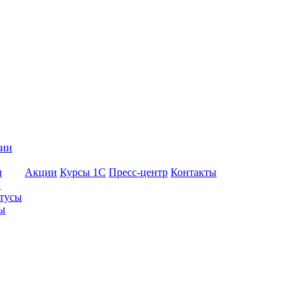
нии
ы
Акции
Курсы 1С
Пресс-центр
Контакты
и
тусы
ы