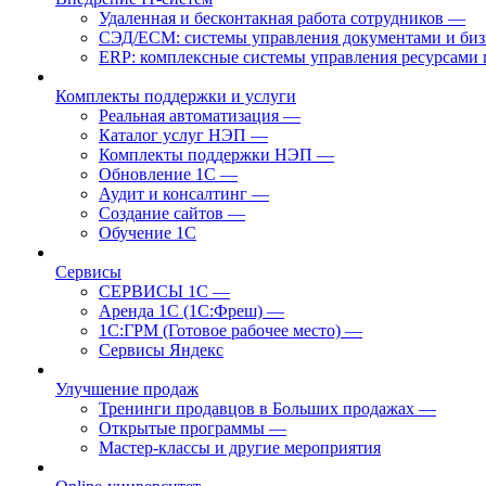
Удаленная и бесконтакная работа сотрудников
—
СЭД/ECM: системы управления документами и биз
ERP: комплексные системы управления ресурсами 
Комплекты поддержки и услуги
Реальная автоматизация
—
Каталог услуг НЭП
—
Комплекты поддержки НЭП
—
Обновление 1С
—
Аудит и консалтинг
—
Создание сайтов
—
Обучение 1С
Cервисы
СЕРВИСЫ 1С
—
Аренда 1С (1С:Фреш)
—
1С:ГРМ (Готовое рабочее место)
—
Сервисы Яндекс
Улучшение продаж
Тренинги продавцов в Больших продажах
—
Открытые программы
—
Мастер-классы и другие мероприятия