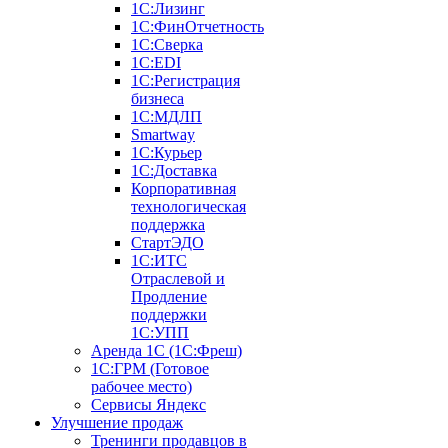
1С:Лизинг
1С:ФинОтчетность
1С:Сверка
1С:EDI
1С:Регистрация
бизнеса
1С:МДЛП
Smartway
1С:Курьер
1С:Доставка
Корпоративная
технологическая
поддержка
СтартЭДО
1С:ИТС
Отраслевой и
Продление
поддержки
1С:УПП
Аренда 1С (1С:Фреш)
1С:ГРМ (Готовое
рабочее место)
Сервисы Яндекс
Улучшение продаж
Тренинги продавцов в