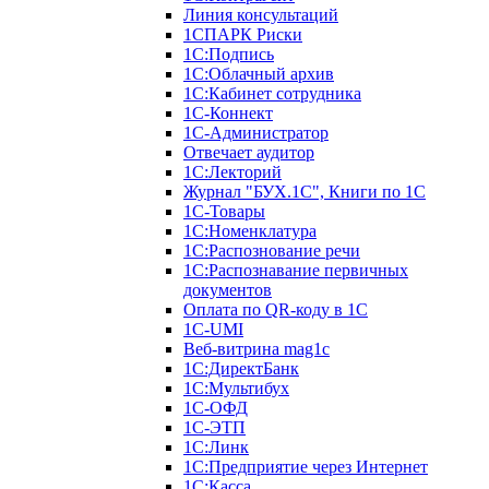
Линия консультаций
1СПАРК Риски
1С:Подпись
1С:Облачный архив
1С:Кабинет сотрудника
1С-Коннект
1С-Администратор
Отвечает аудитор
1С:Лекторий
Журнал "БУХ.1С", Книги по 1С
1С-Товары
1С:Номенклатура
1С:Распознование речи
1С:Распознавание первичных
документов
Оплата по QR-коду в 1С
1С-UMI
Веб-витрина mag1c
1С:ДиректБанк
1С:Мультибух
1С-ОФД
1С-ЭТП
1С:Линк
1С:Предприятие через Интернет
1С:Касса