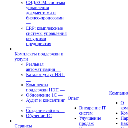
СЭД/ECM: системы
управления
документами и
бизнес-процессами
—
ERP: комплексные
системы управления
ресурсами
предприятия
Комплекты поддержки и
услуги
Реальная
автоматизация
—
Каталог услуг НЭП
—
Комплекты
поддержки НЭП
—
Компани
Обновление 1С
—
Опыт
Аудит и консалтинг
О
—
Внедрение IT
ком
Создание сайтов
—
систем
Ком
Обучение 1С
Улучшение
Пар
продаж
Вак
Cервисы