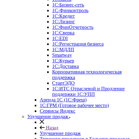
1С:Бизнес-сеть
1С-Финконтроль
1С:Кредит
1С:Лизинг
1С:ФинОтчетность
1С:Сверка
1С:EDI
1С:Регистрация бизнеса
1С:МДЛП
Smartway
1С:Курьер
1С:Доставка
Корпоративная технологическая
поддержка
СтартЭДО
1С:ИТС Отраслевой и Продление
поддержки 1С:УПП
Аренда 1С (1С:Фреш)
1С:ГРМ (Готовое рабочее место)
Сервисы Яндекс
Улучшение продаж
Назад
Улучшение продаж
Тренинги продавцов в Больших продажах