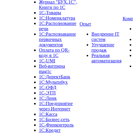
Журнал "БУХ.1С",
Книги по 1С
1С-Товары
1С:Номенклатура
Комп
1С:Распознование
Опыт
речи
1С:Распознавание
Внедрение IT
первичных
систем
документов
Улучшение
Оплата по QR-
продаж
коду в 1С
Реальная
1С-UMI
автоматизация
Веб-витрина
mag1c
1С:ДиректБанк
1С:Мультибух
1С-ОФД
1С-ЭТП
1С:Линк
1С:Предприятие
через Интернет
1С:Касса
1С:Бизнес-сеть
1С-Финконтроль
1С:Кредит