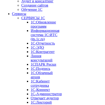
Аудит и консалтинг
Создание сайтов
Обучение 1С
Cервисы
СЕРВИСЫ 1С
1С:Обновление
программ
Информационная
система 1С:ИТС
(its.1c.ru)
1С-Отчетность
1С-ЭДО
1С:Контрагент
Линия
консультаций
1СПАРК Риски
1С:Подпись
1С:Облачный
архив
1С:Кабинет
сотрудника
1С-Коннект
1С-Администратор
Отвечает аудитор
1С:Лекторий