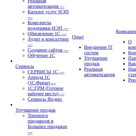
Реальная
автоматизация
—
Каталог услуг НЭП
—
Комплекты
поддержки НЭП
—
Компани
Обновление 1С
—
Опыт
Аудит и консалтинг
О
—
Внедрение IT
ком
Создание сайтов
—
систем
Ком
Обучение 1С
Улучшение
Пар
продаж
Вак
Cервисы
Реальная
На
СЕРВИСЫ 1С
—
автоматизация
ста
Аренда 1С
Рек
(1С:Фреш)
—
1С:ГРМ (Готовое
рабочее место)
—
Сервисы Яндекс
Улучшение продаж
Тренинги
продавцов в
Больших продажах
—