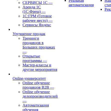
Реальная
На
СЕРВИСЫ 1С
—
автоматизация
ста
Аренда 1С
Рек
(1С:Фреш)
—
1С:ГРМ (Готовое
рабочее место)
—
Сервисы Яндекс
Улучшение продаж
Тренинги
продавцов в
Больших продажах
—
Открытые
программы
—
Мастер-классы и
другие мероприятия
Online-университет
Online обучение
продавцов B2B
—
Online обучение
делопроизводителей
—
Автоматизация
обучения